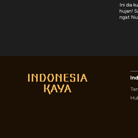
Ini dia 
hujan! S
ngat Nu
In
Ten
Hub