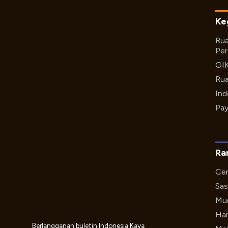
Ke
Rua
Per
GI
Rua
Ind
Pay
Ra
Cer
Sas
Mud
Har
Berlangganan buletin Indonesia Kaya