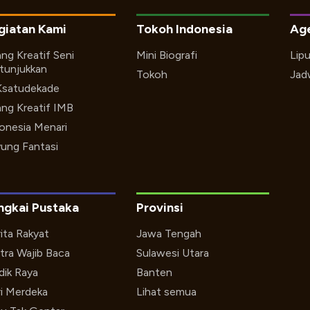
giatan Kami
Tokoh Indonesia
Ag
ng Kreatif Seni
Mini Biografi
Lip
tunjukkan
Tokoh
Jad
Ksatudekade
ng Kreatif IMB
onesia Menari
ung Fantasi
ngkai Pustaka
Provinsi
ita Rakyat
Jawa Tengah
tra Wajib Baca
Sulawesi Utara
ik Raya
Banten
i Merdeka
Lihat semua