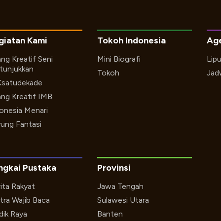
giatan Kami
Tokoh Indonesia
Ag
ng Kreatif Seni
Mini Biografi
Lip
tunjukkan
Tokoh
Jad
Ksatudekade
ng Kreatif IMB
onesia Menari
ung Fantasi
ngkai Pustaka
Provinsi
ita Rakyat
Jawa Tengah
tra Wajib Baca
Sulawesi Utara
ik Raya
Banten