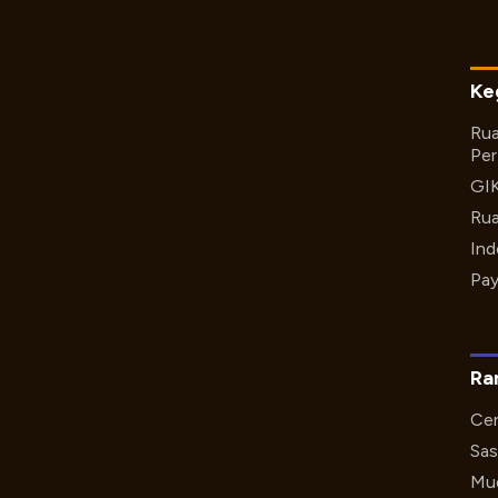
Ke
Rua
Per
GI
Rua
Ind
Pay
Ra
Cer
Sas
Mud