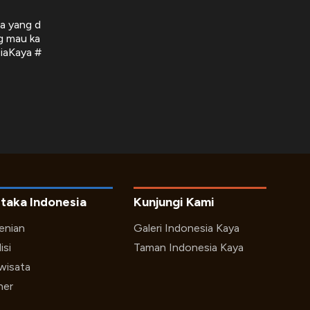
na yang d
ng mau ka
iaKaya #
taka Indonesia
Kunjungi Kami
enian
Galeri Indonesia Kaya
isi
Taman Indonesia Kaya
iwisata
ner