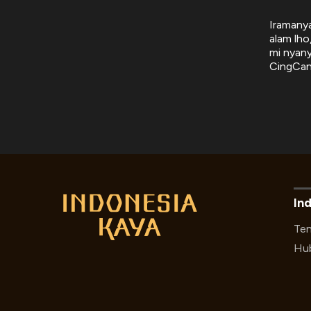
Iramanya
alam lho
mi nyan
CingCan
In
Ten
Hub