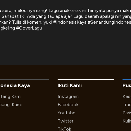
 seru, melodinya riang! Lagu anak-anak ini ternyata punya mak
, Sahabat IK! Ada yang tau apa aja? Lagu daerah apalagi nih ya
yikan? Tulis di komen, yuk! #IndonesiaKaya #SenandungIndones
gkeling #CoverLagu
donesia Kaya
Ikuti Kami
Pus
tang Kami
Instagram
Kes
ungi Kami
Facebook
Trad
Youtube
Par
Twitter
Kuli
TikTok