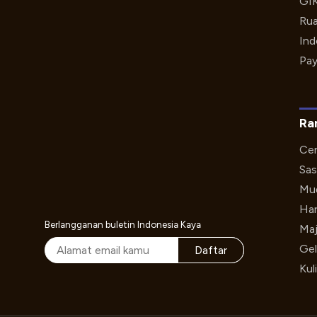
GI
Rua
Ind
Pay
Ra
Cer
Sas
Mud
Har
Berlangganan buletin Indonesia Kaya
Maj
Gel
Daftar
Kul