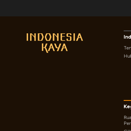
In
Ten
Hub
Ke
Rua
Per