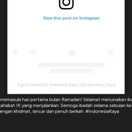
View this post on Instagram
A post shared by Indonesia Kaya (@indonesia_kaya)
 memasuki hari pertama bulan Ramadan! Selamat menunaikan ib
Sahabat IK yang menjalankan. Semoga ibadah selama sebulan ke
dengan khidmat, lancar dan penuh berkah. #IndonesiaKaya