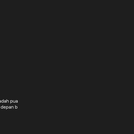
adah pua
 depan b