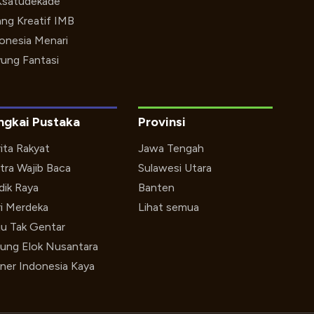
Ksatudekade
ng Kreatif IMB
onesia Menari
ung Fantasi
ngkai Pustaka
Provinsi
ita Rakyat
Jawa Tengah
tra Wajib Baca
Sulawesi Utara
ik Raya
Banten
i Merdeka
Lihat semua
u Tak Gentar
ung Elok Nusantara
iner Indonesia Kaya