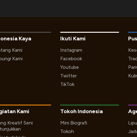
donesia Kaya
Ikuti Kami
Pus
tang Kami
Instagram
Kes
ungi Kami
Facebook
Trad
Youtube
Par
Twitter
Kuli
TikTok
giatan Kami
Tokoh Indonesia
Ag
ng Kreatif Seni
Mini Biografi
Lip
tunjukkan
Tokoh
Jad