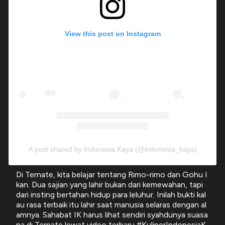
View this post on Instagram
A post shared by Indonesia Kaya (@indonesia_kaya)
Di Ternate, kita belajar tentang Rimo-rimo dan Gohu I
kan. Dua sajian yang lahir bukan dari kemewahan, tapi
dari insting bertahan hidup para leluhur. Inilah bukti kal
au rasa terbaik itu lahir saat manusia selaras dengan al
amnya. Sahabat IK harus lihat sendiri syahdunya suasa
na di Ternate lewat video terbaru #KulinerIndonesiaK