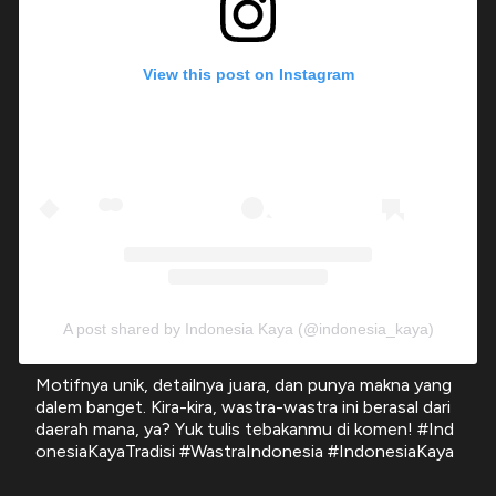
View this post on Instagram
A post shared by Indonesia Kaya (@indonesia_kaya)
Motifnya unik, detailnya juara, dan punya makna yang
dalem banget. Kira-kira, wastra-wastra ini berasal dari
daerah mana, ya? Yuk tulis tebakanmu di komen! #Ind
onesiaKayaTradisi #WastraIndonesia #IndonesiaKaya