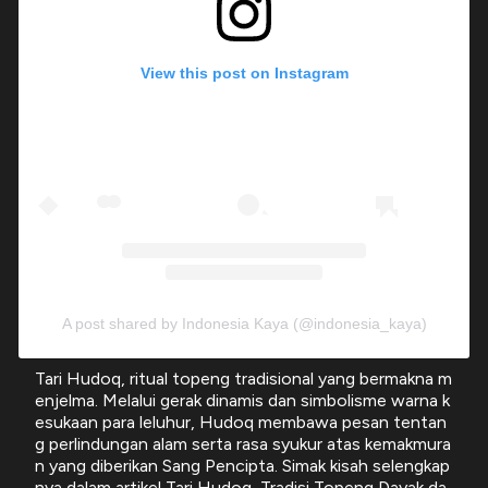
View this post on Instagram
A post shared by Indonesia Kaya (@indonesia_kaya)
Tari Hudoq, ritual topeng tradisional yang bermakna m
enjelma. Melalui gerak dinamis dan simbolisme warna k
esukaan para leluhur, Hudoq membawa pesan tentan
g perlindungan alam serta rasa syukur atas kemakmura
n yang diberikan Sang Pencipta. Simak kisah selengkap
nya dalam artikel Tari Hudoq, Tradisi Topeng Dayak da