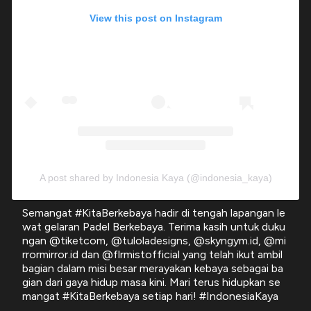
View this post on Instagram
A post shared by Indonesia Kaya (@indonesia_kaya)
Semangat #KitaBerkebaya hadir di tengah lapangan le
wat gelaran Padel Berkebaya. Terima kasih untuk duku
ngan @tiketcom, @tuloladesigns, @skyngym.id, @mi
rrormirror.id dan @flrmistofficial yang telah ikut ambil
bagian dalam misi besar merayakan kebaya sebagai ba
gian dari gaya hidup masa kini. Mari terus hidupkan se
mangat #KitaBerkebaya setiap hari! #IndonesiaKaya