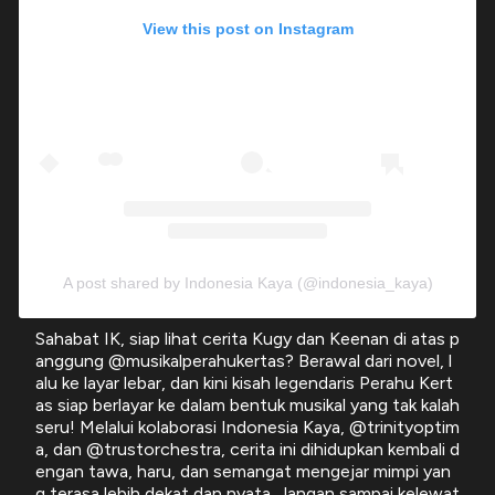
View this post on Instagram
A post shared by Indonesia Kaya (@indonesia_kaya)
Sahabat IK, siap lihat cerita Kugy dan Keenan di atas p
anggung @musikalperahukertas? Berawal dari novel, l
alu ke layar lebar, dan kini kisah legendaris Perahu Kert
as siap berlayar ke dalam bentuk musikal yang tak kalah
seru! Melalui kolaborasi Indonesia Kaya, @trinityoptim
a, dan @trustorchestra, cerita ini dihidupkan kembali d
engan tawa, haru, dan semangat mengejar mimpi yan
g terasa lebih dekat dan nyata. Jangan sampai kelewat