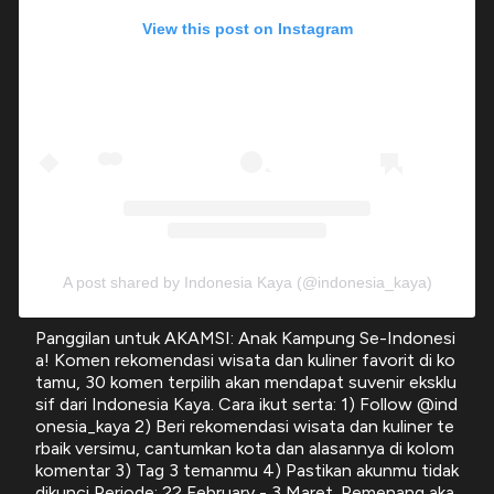
View this post on Instagram
A post shared by Indonesia Kaya (@indonesia_kaya)
Panggilan untuk AKAMSI: Anak Kampung Se-Indonesi
a! Komen rekomendasi wisata dan kuliner favorit di ko
tamu, 30 komen terpilih akan mendapat suvenir eksklu
sif dari Indonesia Kaya. Cara ikut serta: 1) Follow @ind
onesia_kaya 2) Beri rekomendasi wisata dan kuliner te
rbaik versimu, cantumkan kota dan alasannya di kolom
komentar 3) Tag 3 temanmu 4) Pastikan akunmu tidak
dikunci Periode: 22 February - 3 Maret. Pemenang aka