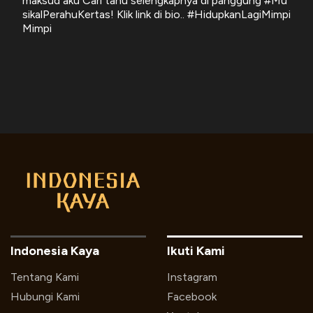
maksud aku Cari tahu selengkapnya di panggung #Mu
sikalPerahuKertas! Klik link di bio.. #HidupkanLagiMimpi
Mimpi
Indonesia Kaya
Ikuti Kami
Tentang Kami
Instagram
Hubungi Kami
Facebook