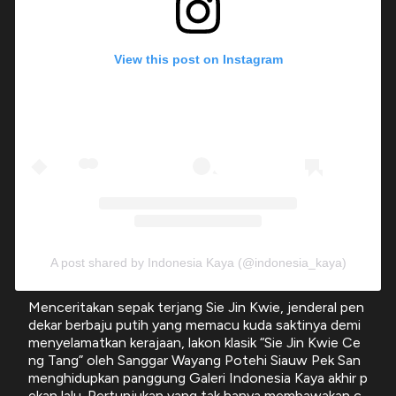
View this post on Instagram
A post shared by Indonesia Kaya (@indonesia_kaya)
Menceritakan sepak terjang Sie Jin Kwie, jenderal pen
dekar berbaju putih yang memacu kuda saktinya demi
menyelamatkan kerajaan, lakon klasik “Sie Jin Kwie Ce
ng Tang” oleh Sanggar Wayang Potehi Siauw Pek San
menghidupkan panggung Galeri Indonesia Kaya akhir p
ekan lalu. Pertunjukan yang tak hanya membawakan c