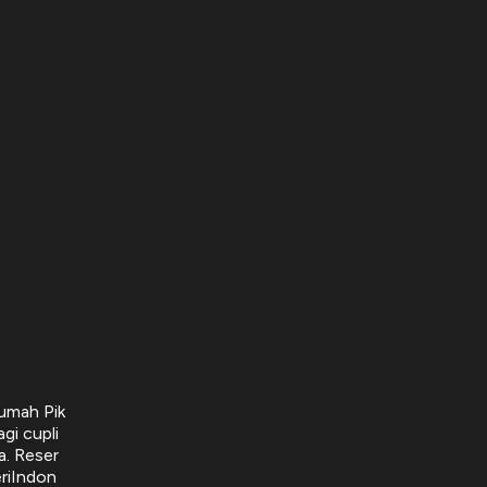
Rumah Pik
gi cupli
a. Reser
eriIndon