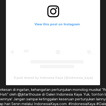
View this post on Instagram
A post shared by Indonesia Kaya (@indonesia_kaya)
rkesan di ingatan, kehangatan pertunjukan monolog musikal “
 Hati” oleh @jktarthouse di Galeri Indonesia Kaya. Yuk, tonton la
nnya! Jangan sampai ketinggalan keseruan pertunjukan lainny
iap hari Senin melalui IndonesiaKaya.com. #IndonesiaKaya #Gal