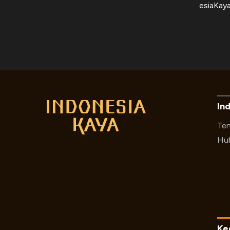
esiaKay
In
Ten
Hub
Ke