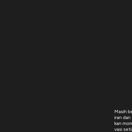
Masih be
iran dan
kan mome
vasi set