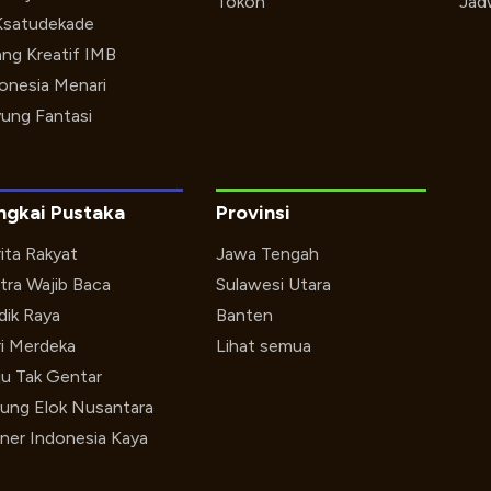
Tokoh
Jad
Ksatudekade
ng Kreatif IMB
onesia Menari
ung Fantasi
ngkai Pustaka
Provinsi
ita Rakyat
Jawa Tengah
tra Wajib Baca
Sulawesi Utara
ik Raya
Banten
i Merdeka
Lihat semua
u Tak Gentar
ung Elok Nusantara
iner Indonesia Kaya