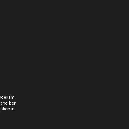
encekam
yang berl
jukan in