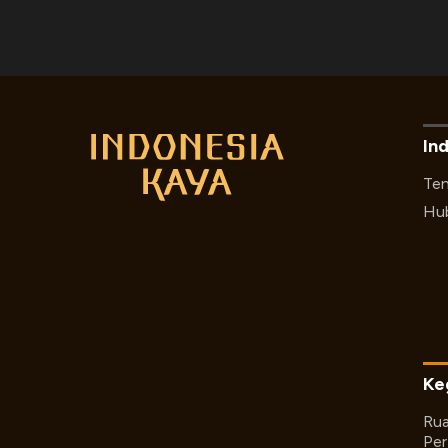
In
Ten
Hub
Ke
Rua
Per