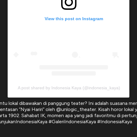
View this post on Instagram
A post shared by Indonesia Kaya (@indonesia_kaya)
ntu lokal dibawakan di panggung teater? Ini adalah suasana m
entasan “Nyai Hariri” oleh @unlogic_theater. Kisah horor lokal 
arta 1902. Sahabat IK, momen apa yang jadi favoritmu di pertun
tunjukanIndonesiaKaya #GaleriIndonesiaKaya #IndonesiaKaya