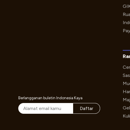
GI
Rua
Ind
Pay
Ra
Cer
Sas
Mud
Har
Berlangganan buletin Indonesia Kaya
Maj
Gel
Daftar
Kul