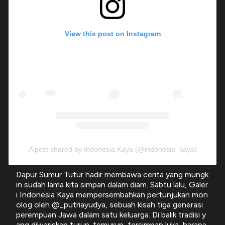
View this post on Instagram
A post shared by Indonesia Kaya (@indonesia_kaya)
Dapur Sumur Tutur hadir membawa cerita yang mungk
in sudah lama kita simpan dalam diam. Sabtu lalu, Galer
i Indonesia Kaya mempersembahkan pertunjukan mon
olog oleh @_putriayudya, sebuah kisah tiga generasi
perempuan Jawa dalam satu keluarga. Di balik tradisi y
ang diwariskan turun-temurun, tersimpan luka, harapa