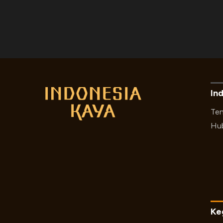
In
Ten
Hub
Ke