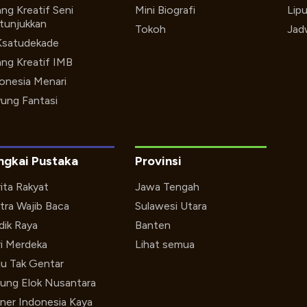
ng Kreatif Seni
Mini Biografi
Lip
tunjukkan
Tokoh
Jad
Ksatudekade
ng Kreatif IMB
onesia Menari
ung Fantasi
ngkai Pustaka
Provinsi
ita Rakyat
Jawa Tengah
tra Wajib Baca
Sulawesi Utara
ik Raya
Banten
i Merdeka
Lihat semua
u Tak Gentar
ung Elok Nusantara
iner Indonesia Kaya