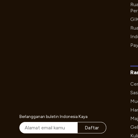
Rua
Per
GI
Rua
Ind
Pay
Ra
Cer
Sas
Mud
Har
Berlangganan buletin Indonesia Kaya
Maj
Gel
Daftar
Kul