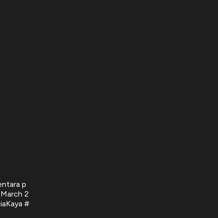
entara p
 March 2
iaKaya #