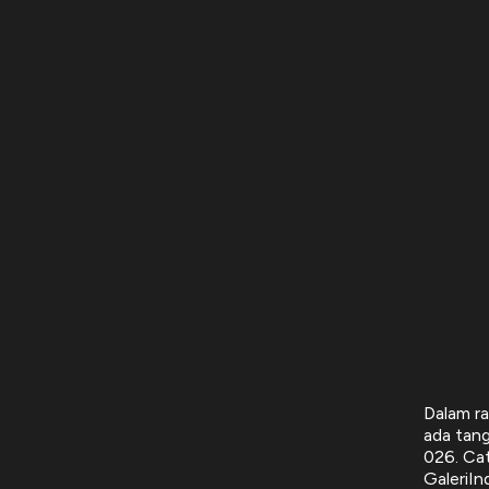
Dalam ra
ada tang
026. Ca
GaleriI