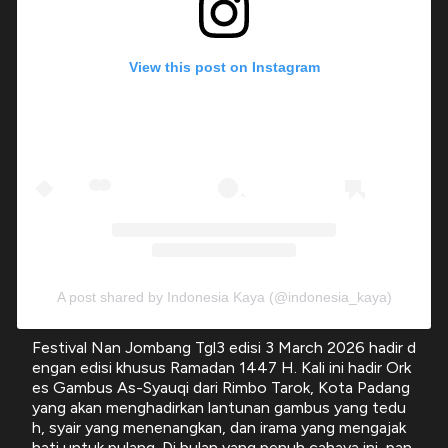
View this post on Instagram
A post shared by Indonesia Kaya (@indonesia_kaya)
Festival Nan Jombang Tgl3 edisi 3 March 2026 hadir d
engan edisi khusus Ramadan 1447 H. Kali ini hadir Ork
es Gambus As-Syauqi dari Rimbo Tarok, Kota Padang
yang akan menghadirkan lantunan gambus yang tedu
h, syair yang menenangkan, dan irama yang mengajak
hati untuk pulang. Di bulan yang penuh cahaya ini, pan