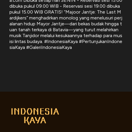
a.com Dibuka setiap hari SENIN - Reservasi sesi 15.00
dibuka pukul 09.00 WIB - Reservasi sesi 19.00 dibuka
pukul 15.00 WIB GRATIS! “Majoor Jantje: The Last M
ardijkers” menghadirkan monolog yang menelusuri perj
alanan hidup Mayor Jantje—dari bekas budak hingga t
uan tanah terkaya di Batavia—yang turut melahirkan
musik Tanjidor melalui kesukaannya terhadap para mus
isi lintas budaya. #IndonesiaKaya #PertunjukanIndone
siaKaya #GaleriIndonesiaKaya