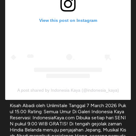
View this post on Instagram
A post shared by Indonesia Kaya (@indonesia_kaya)
Kisah Abadi oleh Unlimitale Tanggal 7 March 2026 Puk
ul 15.00 Rating: Semua Umur Di Galeri Indonesia Kaya
Reservasi: IndonesiaKaya.com Dibuka setiap hari SENI
N pukul 9.00 WIB GRATIS! Di tengah gejolak zaman
Hindia Belanda menuju penjajahan Jepang, Musikal Kis
ah Abadi mengikuti perjalanan Hong, seorang pemuda