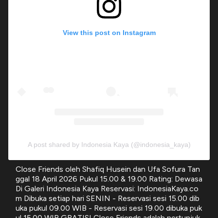
View this post on Instagram
A post shared by Indonesia Kaya (@indonesia_kaya)
Close Friends oleh Shafiq Husein dan Ufa Sofura Tan
ggal 18 April 2026 Pukul 15.00 & 19.00 Rating: Dewasa
Di Galeri Indonesia Kaya Reservasi: IndonesiaKaya.co
m Dibuka setiap hari SENIN - Reservasi sesi 15.00 dib
uka pukul 09.00 WIB - Reservasi sesi 19.00 dibuka puk
ul 15.00 WIB GRATIS! Close Friends adalah pertunjuk