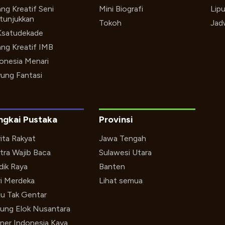
ng Kreatif Seni
Mini Biografi
Lip
tunjukkan
Tokoh
Jad
Ksatudekade
ng Kreatif IMB
onesia Menari
ung Fantasi
ngkai Pustaka
Provinsi
ita Rakyat
Jawa Tengah
tra Wajib Baca
Sulawesi Utara
ik Raya
Banten
i Merdeka
Lihat semua
u Tak Gentar
ung Elok Nusantara
iner Indonesia Kaya