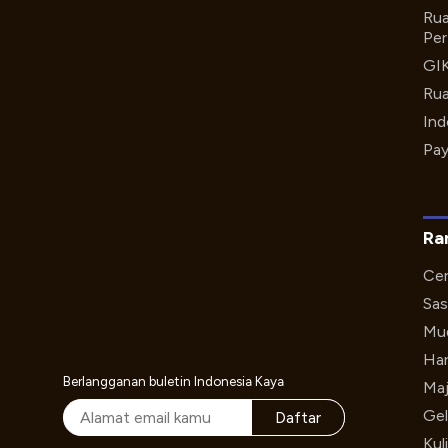
Rua
Per
GI
Rua
Ind
Pay
Ra
Cer
Sas
Mud
Har
Berlangganan buletin Indonesia Kaya
Maj
Gel
Daftar
Kul