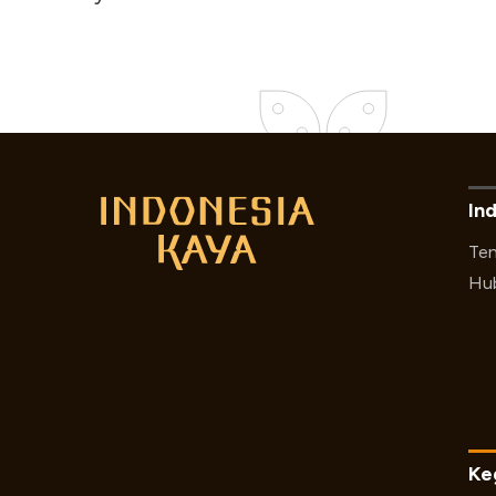
In
Ten
Hub
Ke