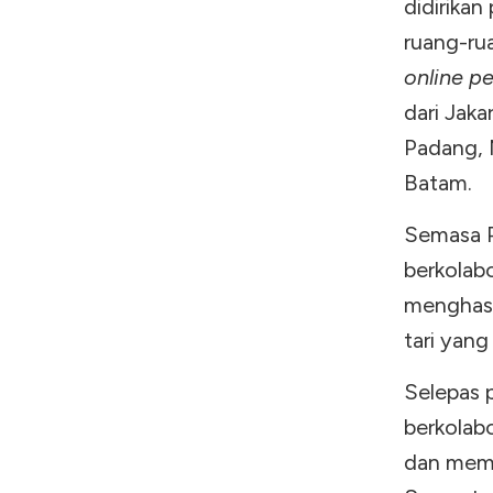
didirika
ruang-ru
online p
dari Jak
Padang, 
Batam.
Semasa P
berkolab
menghasi
tari yang
Selepas 
berkolab
dan meme