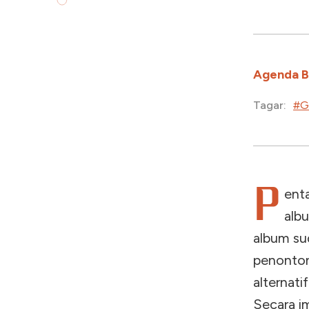
Agenda 
#G
Tagar:
P
ent
albu
album su
penonto
alternati
Secara im