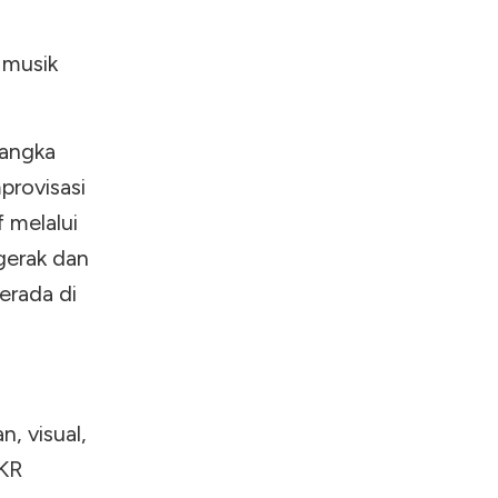
 musik
rangka
provisasi
f melalui
gerak dan
erada di
, visual,
RKR