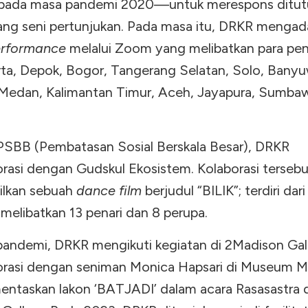
n pada masa pandemi 2020—untuk merespons ditu
ang seni pertunjukan. Pada masa itu, DRKR menga
erformance
melalui Zoom yang melibatkan para pe
arta, Depok, Bogor, Tangerang Selatan, Solo, Bany
Medan, Kalimantan Timur, Aceh, Jayapura, Sumba
SBB (Pembatasan Sosial Berskala Besar), DRKR
orasi dengan Gudskul Ekosistem. Kolaborasi tersebu
lkan sebuah
dance film
berjudul “BILIK”; terdiri dari
 melibatkan 13 penari dan 8 perupa.
pandemi, DRKR mengikuti kegiatan di 2Madison Gall
orasi dengan seniman Monica Hapsari di Museum
ntaskan lakon ‘BATJADI’ dalam acara Rasasastra d