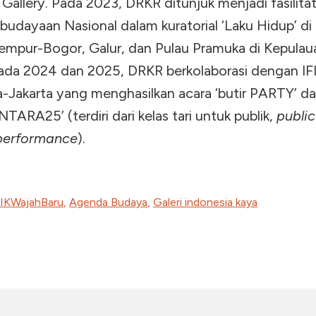
allery. Pada 2023, DRKR ditunjuk menjadi fasilita
udayaan Nasional dalam kuratorial ‘Laku Hidup’ di C
mpur-Bogor, Galur, dan Pulau Pramuka di Kepulau
Pada 2024 dan 2025, DRKR berkolaborasi dengan IF
a-Jakarta yang menghasilkan acara ‘butir PARTY’ d
ARA25’ (terdiri dari kelas tari untuk publik,
public
 performance
).
IKWajahBaru
,
Agenda Budaya
,
Galeri indonesia kaya