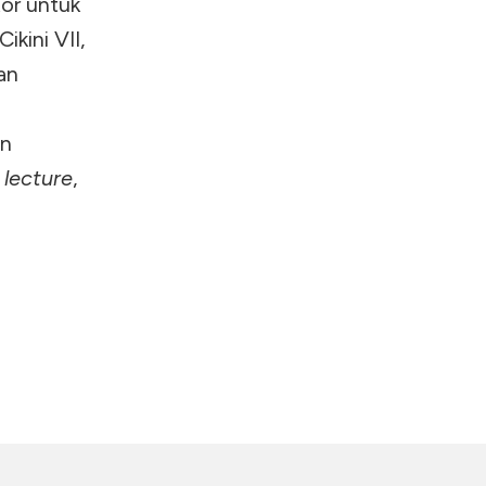
tor untuk
ikini VII,
an
I
an
 lecture
,