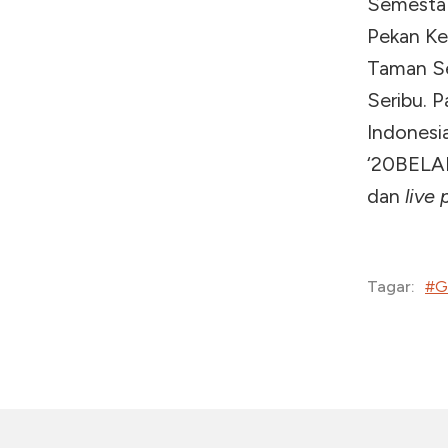
Semesta G
Pekan Keb
Taman Se
Seribu. 
Indonesi
‘20BELANT
dan
live
#G
Tagar: