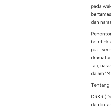
pada wak
bertamas
dan naras
Penonton
berefleks
puisi sec
dramatur
tari, nar
dalam ‘Me
Tentang 
DRKR (Dar
dan linta