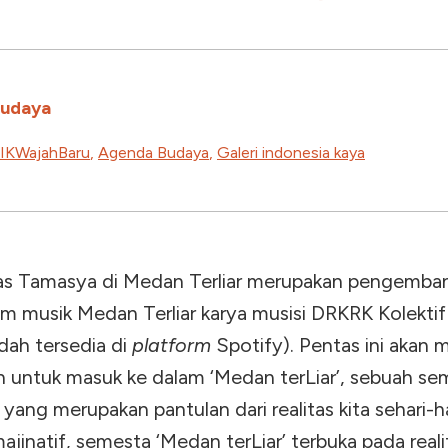
Budaya
IKWajahBaru
,
Agenda Budaya
,
Galeri indonesia kaya
as Tamasya di Medan Terliar merupakan pengemban
m musik Medan Terliar karya musisi DRKRK Kolektif 
dah tersedia di
platform
Spotify). Pentas ini akan 
n
untuk masuk ke dalam ‘Medan terLiar’, sebuah se
f yang merupakan pantulan dari realitas kita sehari-ha
ajinatif, semesta ‘Medan terLiar’ terbuka pada reali