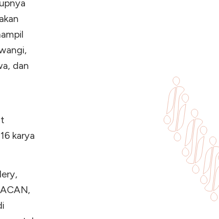
tupnya
dakan
nampil
uwangi,
wa, dan
t
 16 karya
ery,
 MACAN,
i