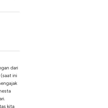
gan dari
(saat ini
mengajak
mesta
ri.
tas kita