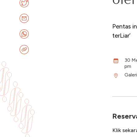
Pentas i
terLiar’
30 Me
pm
Galer
Reserva
Klik seka