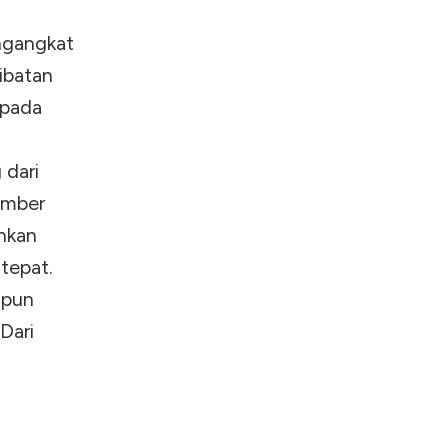
ngangkat
ibatan
 pada
 dari
umber
hkan
tepat.
upun
Dari
n