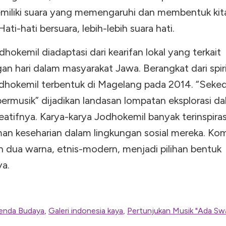
miliki suara yang memengaruhi dan membentuk kit
Hati-hati bersuara, lebih-lebih suara hati.
okemil diadaptasi dari kearifan lokal yang terkait
an hari dalam masyarakat Jawa. Berangkat dari spir
dhokemil terbentuk di Magelang pada 2014. “Seked
ermusik” dijadikan landasan lompatan eksplorasi d
eatifnya. Karya-karya Jodhokemil banyak terinspirasi
an keseharian dalam lingkungan sosial mereka. Kom
n dua warna, etnis-modern, menjadi pilihan bentuk
ya.
enda Budaya
,
Galeri indonesia kaya
,
Pertunjukan Musik "Ada Sw