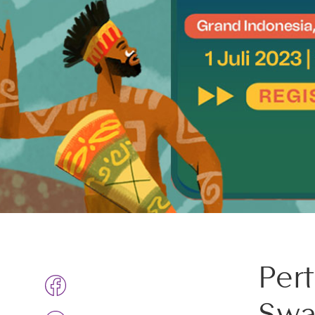
Per
Swa