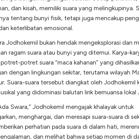
an, dan kisah, memiliki suara yang melingkupinya. 
nya tentang bunyi fisik, tetapi juga mencakup pen
dan keterlibatan emosional.
a Jodhokemil bukan hendak mengeksplorasi dan 
an ragam suara atau bunyi yang ditemui. Karya-kary
potret-potret suara “maca kahanan” yang dihasilka
an dengan lingkungan sekitar, terutama wilayah M
r. Suara-suara tersebut diangkat oleh Jodhokemil 
sikal yang didominasi balutan lirik bernuansa lokal
“Ada Swara,” Jodhokemil mengajak khalayak untuk
rkan, menghargai, dan meresapi suara-suara di seki
mberikan perhatian pada suara di dalam hati, mere
pengalaman, dan melihat bahwa setiap momen di d