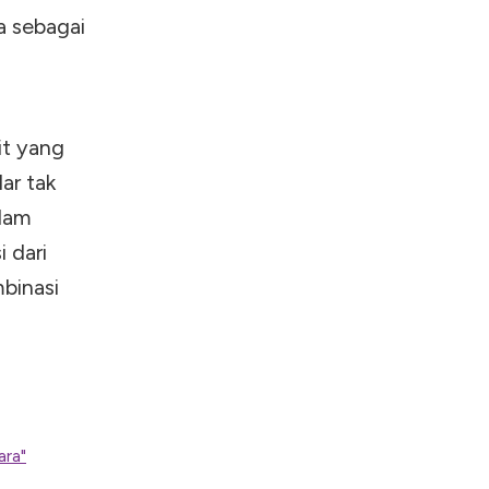
a sebagai
it yang
ar tak
alam
 dari
binasi
ara"