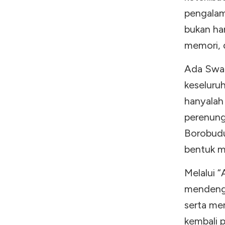
pengalam
bukan ha
memori, 
Ada Swar
keseluruh
hanyalah 
perenung
Borobudu
bentuk mu
Melalui 
mendenga
serta me
kembali 