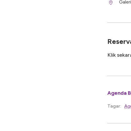
Galer
Reserva
Klik seka
Agenda 
Ag
Tagar: