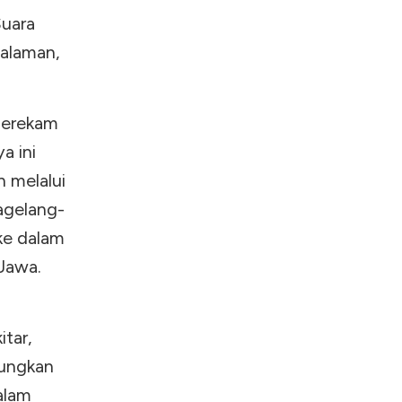
Suara
galaman,
merekam
a ini
n melalui
agelang-
ke dalam
 Jawa.
tar,
nungkan
alam