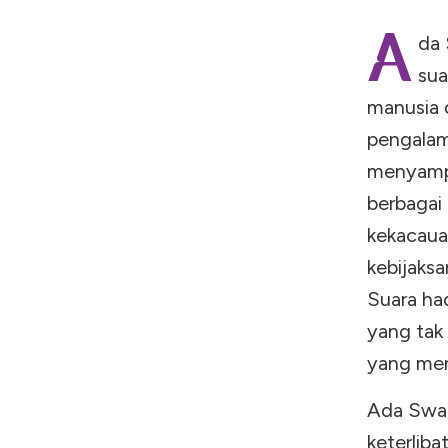
A
da 
sua
manusia 
pengalam
menyampa
berbagai
kekacaua
kebijaks
Suara ha
yang tak 
yang men
Ada Swar
keterliba