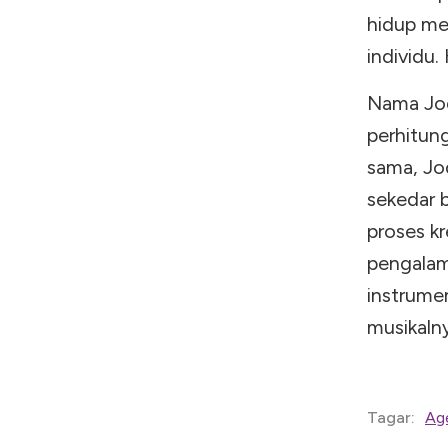
hidup me
individu. 
Nama Jodh
perhitung
sama, Jo
sekedar b
proses kr
pengalam
instrume
musikaln
Ag
Tagar: