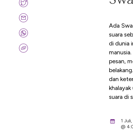
Ada Swar
suara seb
di dunia
manusia.
pesan, me
belakang
dan kete
khalayak
suara di s
1 Jul
@ 4: