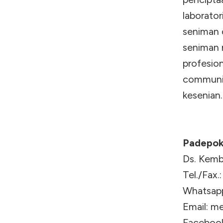
laborator
seniman 
seniman 
profesio
communit
kesenian.
Padepok
Ds. Kemb
Tel./Fax
Whatsapp
Email:
me
Facebook