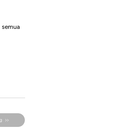
n semua
g