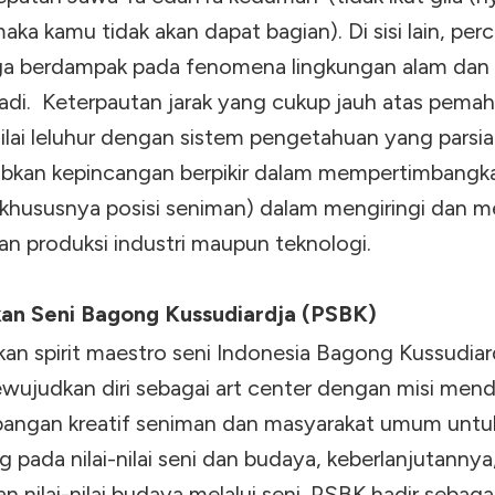
ka kamu tidak akan dapat bagian). Di sisi lain, per
juga berdampak pada fenomena lingkungan alam dan 
jadi. Keterpautan jarak yang cukup jauh atas pem
ilai leluhur dengan sistem pengetahuan yang parsial
kan kepincangan berpikir dalam mempertimbangka
 (khususnya posisi seniman) dalam mengiringi dan m
an produksi industri maupun teknologi.
an Seni Bagong Kussudiardja (PSBK)
an spirit maestro seni Indonesia Bagong Kussudiar
ujudkan diri sebagai art center dengan misi men
ngan kreatif seniman dan masyarakat umum untuk
 pada nilai-nilai seni dan budaya, keberlanjutannya
n nilai-nilai budaya melalui seni. PSBK hadir sebaga