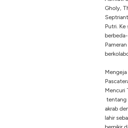
Gholy, T
Septriant
Putri. Ke
berbeda-b
Pameran 
berkolabo
Mengeja 
Pascatera
Mencuri 
tentang 
akrab den
lahir seb
berpikir 