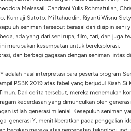
heodora Melsasail, Candrani Yulis Rohmatullah, Chr
o, Kurniaji Satoto, Miftahuddin, Riyanti Wisnu Setyi
 sepuluh seniman tersebut berasal dari disiplin seni 
eda, ada yang dari seni rupa, film, tari, dan juga te
ini merupakan kesempatan untuk bereksplorasi,
rasi, dan berbagi gagasan dengan seniman lintas dis
Y adalah hasil interpretasi para peserta program S
mpil PSBK 2019 atas fabel yang berjudul Kisah Si K
Timun. Dari cerita tersebut, mereka menemukan ko
ragam kecerdasan yang dimunculkan oleh generasi 
gan istilah generasi milenial. Kesepuluh seniman y
agai generasi Y, menitikberatkan pada penggalian id
dan bersikap mereka atas percepatan teknologi, indus