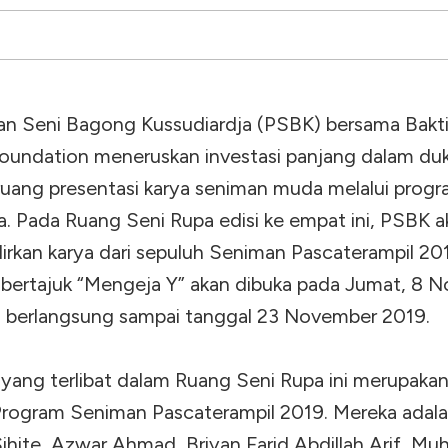
n Seni Bagong Kussudiardja (PSBK) bersama Bakt
oundation meneruskan investasi panjang dalam d
i ruang presentasi karya seniman muda melalui pro
a. Pada Ruang Seni Rupa edisi ke empat ini, PSBK a
rkan karya dari sepuluh Seniman Pascaterampil 20
bertajuk “Mengeja Y” akan dibuka pada Jumat, 8 
 berlangsung sampai tanggal 23 November 2019.
yang terlibat dalam Ruang Seni Rupa ini merupaka
Program Seniman Pascaterampil 2019. Mereka adal
ihite, Azwar Ahmad, Briyan Farid Abdillah Arif, Muh