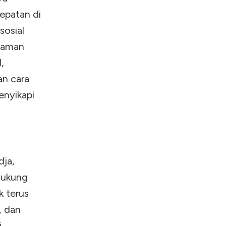
cepatan di
sosial
ahaman
,
n cara
enyikapi
dja,
dukung
 terus
, dan
i