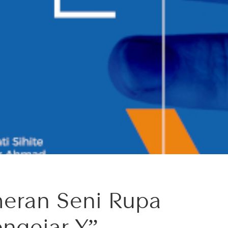
eran Seni Rupa
ngejar Y”