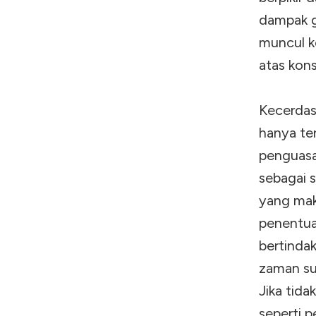
dampak g
muncul k
atas kon
Kecerdas
hanya te
penguasa
sebagai s
yang mak
penentua
bertindak
zaman sud
Jika tida
seperti p