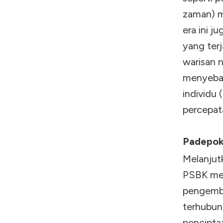
zaman) ma
era ini 
yang ter
warisan n
menyebab
individu
percepat
Padepok
Melanjutk
PSBK mew
pengemba
terhubung
penciptaa