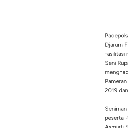
Padepoka
Djarum F
fasilitas
Seni Rup
menghadi
Pameran 
2019 dan
Seniman 
peserta 
Asmiati S