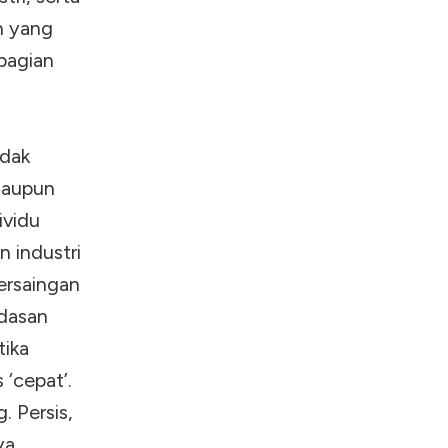
n yang
bagian
idak
taupun
ividu
n industri
ersaingan
rdasan
tika
 ‘cepat’.
. Persis,
ya