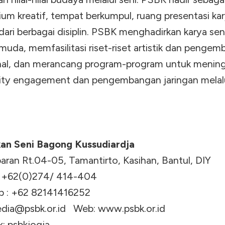
ium kreatif, tempat berkumpul, ruang presentasi ka
dari berbagai disiplin. PSBK menghadirkan karya se
muda, memfasilitasi riset-riset artistik dan penge
nal, dan merancang program-program untuk menin
y engagement dan pengembangan jaringan melal
an Seni Bagong Kussudiardja
aran Rt.04-05, Tamantirto, Kasihan, Bantul, DIY
.: +62(0)274/ 414-404
 : +62 82141416252
dia@psbk.or.id
Web: www.psbk.or.id
: psbkjogja