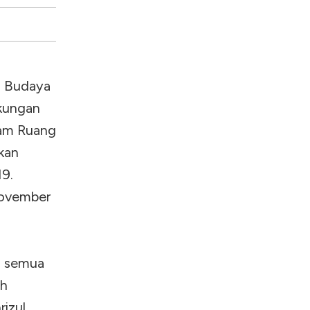
i Budaya
ukungan
gram Ruang
kan
19.
November
n semua
ah
rizul