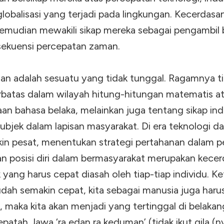
lobalisasi yang terjadi pada lingkungan. Kecerdasa
emudian mewakili sikap mereka sebagai pengambil 
sekuensi percepatan zaman.
an adalah sesuatu yang tidak tunggal. Ragamnya t
rbatas dalam wilayah hitung-hitungan matematis a
an bahasa belaka, melainkan juga tentang sikap ind
ubjek dalam lapisan masyarakat. Di era teknologi da
in pesat, menentukan strategi pertahanan dalam p
n posisi diri dalam bermasyarakat merupakan kece
 yang harus cepat diasah oleh tiap-tiap individu. Ke
ah semakin cepat, kita sebagai manusia juga harus
k, maka kita akan menjadi yang tertinggal di belakang
epatah Jawa ‘ra edan ra keduman’ (tidak ikut gila (n