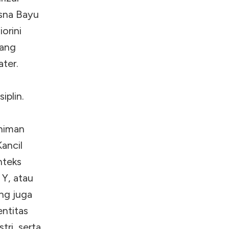
isna Bayu
orini
yang
ater.
iplin.
eniman
ancil
nteks
Y, atau
ang juga
entitas
tri, serta