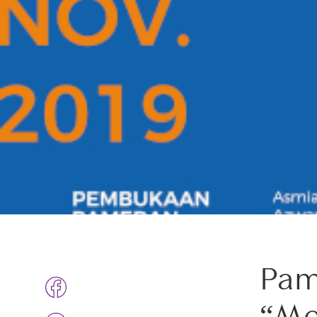
Pam
“Me