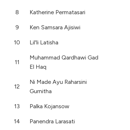
8
Katherine Permatasari
9
Ken Samsara Ajisiwi
10
Lil'li Latisha
Muhammad Qardhawi Gad
11
El Haq
Ni Made Ayu Raharsini
12
Gurnitha
13
Palka Kojansow
14
Panendra Larasati