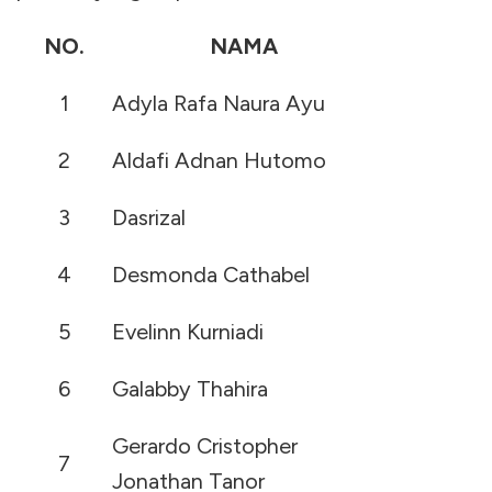
NO.
NAMA
1
Adyla Rafa Naura Ayu
2
Aldafi Adnan Hutomo
3
Dasrizal
4
Desmonda Cathabel
5
Evelinn Kurniadi
6
Galabby Thahira
Gerardo Cristopher
7
Jonathan Tanor