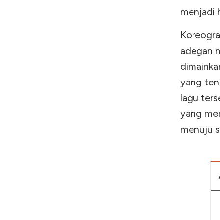
menjadi 
Koreograf
adegan m
dimainkan
yang ten
lagu ters
yang men
menuju s