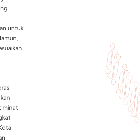
ang
an untuk
 Namun,
esuaikan
rasi
akan
k minat
gkat
Kota
an