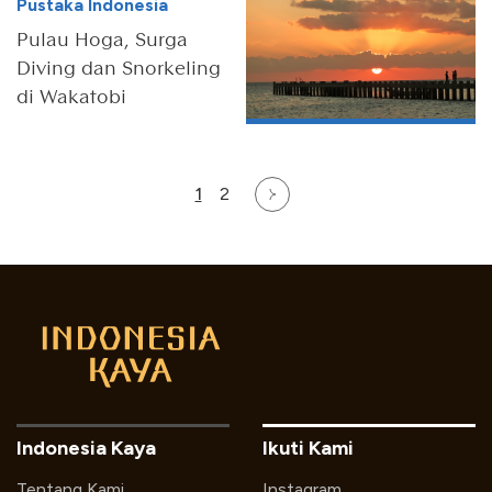
Pustaka Indonesia
Pulau Hoga, Surga
Diving dan Snorkeling
di Wakatobi
1
2
Indonesia Kaya
Ikuti Kami
Tentang Kami
Instagram