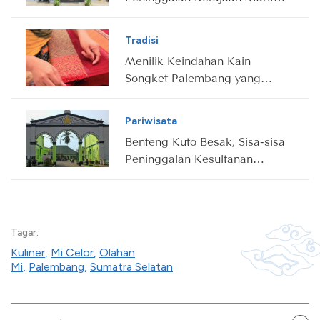
Terbesar di Dunia
Tradisi
Menilik Keindahan Kain
Songket Palembang yang
Tersohor
Pariwisata
Benteng Kuto Besak, Sisa-sisa
Peninggalan Kesultanan
Palembang Darussalam
Tagar:
Kuliner
,
Mi Celor
,
Olahan
Mi
,
Palembang
,
Sumatra Selatan