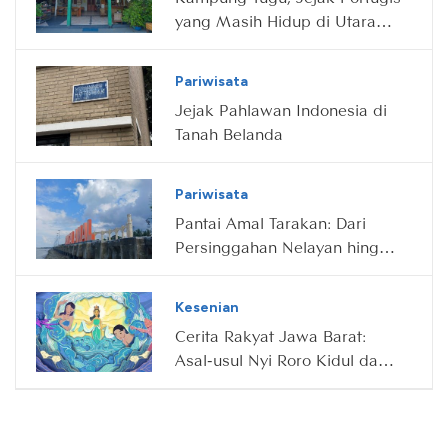
yang Masih Hidup di Utara
Jakarta
Pariwisata
Jejak Pahlawan Indonesia di
Tanah Belanda
Pariwisata
Pantai Amal Tarakan: Dari
Persinggahan Nelayan hingga
Destinasi Wisata Ikonik
Kesenian
Cerita Rakyat Jawa Barat:
Asal-usul Nyi Roro Kidul dan
Kerajaannya yang Penuh
Misteri