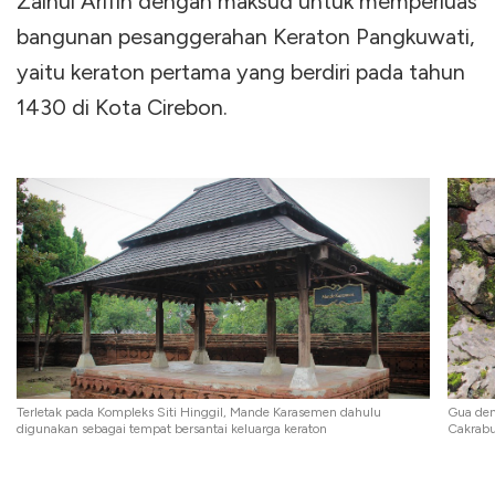
Zainul Arifin dengan maksud untuk memperluas
bangunan pesanggerahan Keraton Pangkuwati,
yaitu keraton pertama yang berdiri pada tahun
1430 di Kota Cirebon.
Terletak pada Kompleks Siti Hinggil, Mande Karasemen dahulu
Gua den
digunakan sebagai tempat bersantai keluarga keraton
Cakrabu