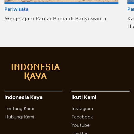
Pariwisata
Pa
Menjelajahi Pantai Bama di Banyuwangi
Ka
Hi
Indonesia Kaya
Ikuti Kami
Tentang Kami
Instagram
Hubungi Kami
Facebook
Youtube
Twitter