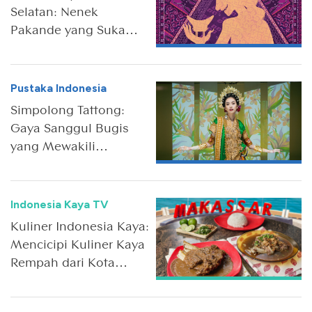
Selatan: Nenek
Pakande yang Suka
Memakan Anak-Anak
Pustaka Indonesia
Simpolong Tattong:
Gaya Sanggul Bugis
yang Mewakili
Kecantikan dan
Kekuatan Wanita
Sulawesi Selatan
Indonesia Kaya TV
Kuliner Indonesia Kaya:
Mencicipi Kuliner Kaya
Rempah dari Kota
Makassar