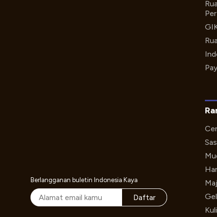
Rua
Per
GI
Rua
Ind
Pay
Ra
Cer
Sas
Mud
Har
Berlangganan buletin Indonesia Kaya
Maj
Gel
Daftar
Kul