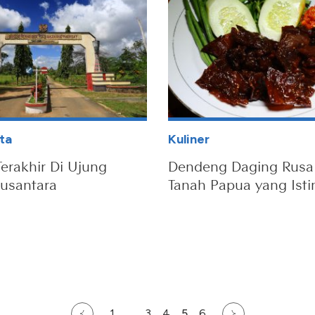
ta
Kuliner
erakhir Di Ujung
Dendeng Daging Rusa
usantara
Tanah Papua yang Ist
1
…
3
4
5
6