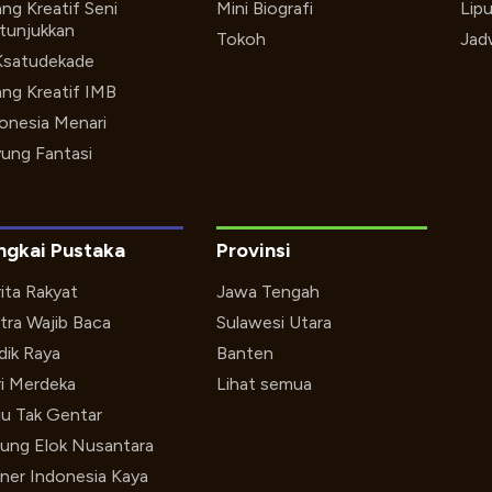
ng Kreatif Seni
Mini Biografi
Lip
tunjukkan
Tokoh
Jad
Ksatudekade
ng Kreatif IMB
onesia Menari
ung Fantasi
ngkai Pustaka
Provinsi
ita Rakyat
Jawa Tengah
tra Wajib Baca
Sulawesi Utara
ik Raya
Banten
i Merdeka
Lihat semua
u Tak Gentar
ung Elok Nusantara
iner Indonesia Kaya