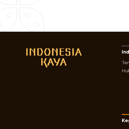
In
Ten
Hub
Ke